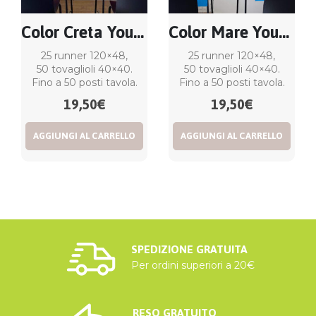
Color Creta You&Me
Color Mare You&Me
25 runner 120×48,
25 runner 120×48,
50 tovaglioli 40×40.
50 tovaglioli 40×40.
Fino a 50 posti tavola.
Fino a 50 posti tavola.
19,50
€
19,50
€
AGGIUNGI AL CARRELLO
AGGIUNGI AL CARRELLO
SPEDIZIONE GRATUITA
Per ordini superiori a 20€
RESO GRATUITO