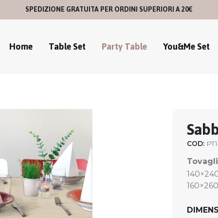
SPEDIZIONE GRATUITA PER ORDINI SUPERIORI A 20€
Home
Table Set
Party Table
You&Me Set
Sabb
COD:
PT1
Tovagli
140×24
160×26
DIMENS