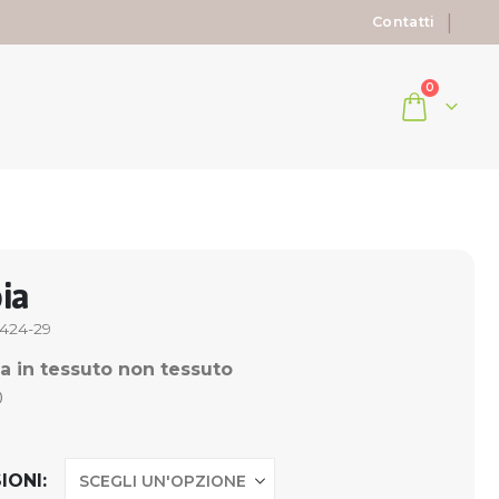
|
Contatti
0
ia
424-29
a in tessuto non tessuto
0
0
IONI