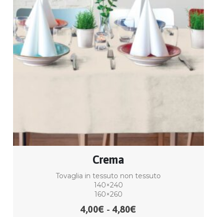
Crema
Tovaglia in tessuto non tessuto
140×240
160×260
4,00
€
4,80
€
Fascia
-
di