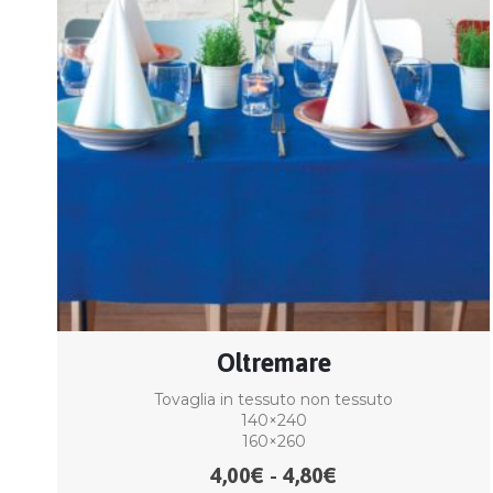
Oltremare
Tovaglia in tessuto non tessuto
140×240
160×260
4,00
€
4,80
€
Fascia
-
di