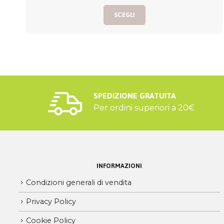
Questo prodotto ha più varianti. Le opzioni possono essere scelte nella pagina del prodotto
prezzo:
SCEGLI
da
4,00€
a
4,80€
SPEDIZIONE GRATUITA
Per ordini superiori a 20€
INFORMAZIONI
Condizioni generali di vendita
Privacy Policy
Cookie Policy