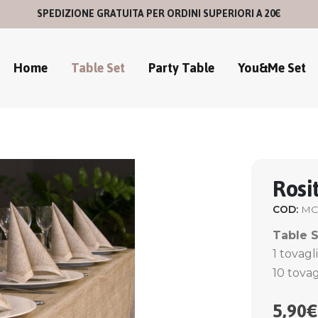
SPEDIZIONE GRATUITA PER ORDINI SUPERIORI A 20€
Home
Table Set
Party Table
You&Me Set
Rosi
COD:
MC
Table 
1 tovagl
10 tovag
5,90
€