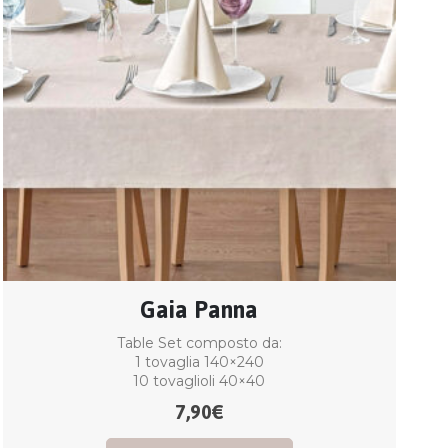
Gaia Panna
Table Set composto da:
1 tovaglia 140×240
10 tovaglioli 40×40
7,90
€