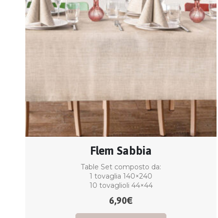
Flem Sabbia
Table Set composto da:
1 tovaglia 140×240
10 tovaglioli 44×44
6,90
€