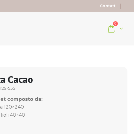
|
Contatti
0
ta Cacao
12S-555
Set composto da:
ia 120×240
lioli 40×40