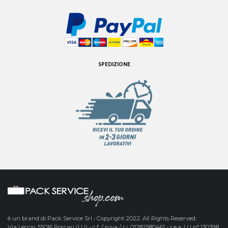
SPEDIZIONE
è un brand di Pack Service Srl • Copyright 2022. All Rights Reserved.
Via Leccio, 55016 Porcari (LU) - c.f. / p.iva / r.i. 01282580461 - r.e.a. LU n° 130398